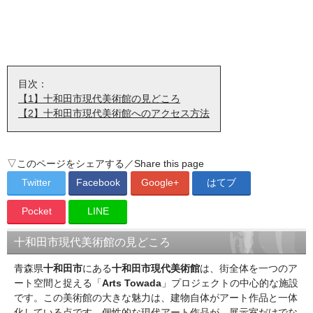
【1】十和田市現代美術館の見どころ
【2】十和田市現代美術館へのアクセス方法
▽このページをシェアする／Share this page
Twitter
Facebook
Google+
はてブ
Pocket
LINE
十和田市現代美術館の見どころ
青森県
十和田市
にある
十和田市現代美術館
は、街全体を一つのア
ート空間と捉える「
Arts Towada
」プロジェクトの中心的な施設
です。この美術館の大きな魅力は、建物自体がアート作品と一体
化している点です。個性的な現代アート作品が、展示室だけでな