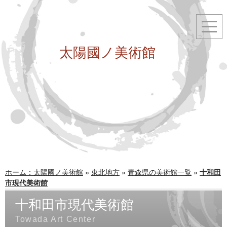
太陽國ノ美術館
ホーム：太陽國ノ美術館
»
東北地方
»
青森県の美術館一覧
»
十和田
市現代美術館
十和田市現代美術館
Towada Art Center